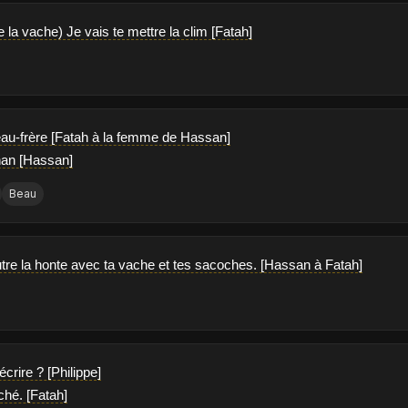
 la vache) Je vais te mettre la clim [Fatah]
eau-frère [Fatah à la femme de Hassan]
 nan [Hassan]
Beau
tre la honte avec ta vache et tes sacoches. [Hassan à Fatah]
crire ? [Philippe]
ché. [Fatah]