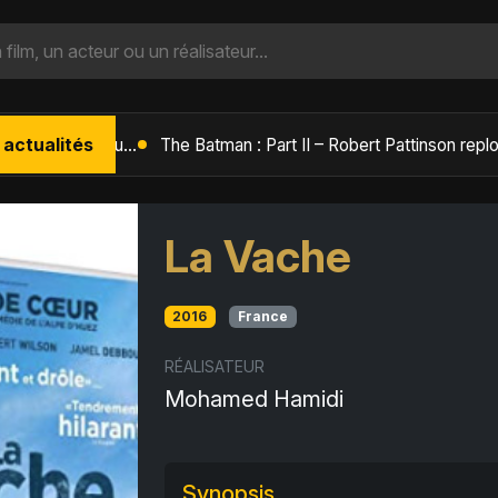
 actualités
L'Âge de Glace : Le Réveil du Volcan – Manny, Sid et Diego de retour pour une aventure explosive
La Vache
2016
France
RÉALISATEUR
Mohamed Hamidi
Synopsis