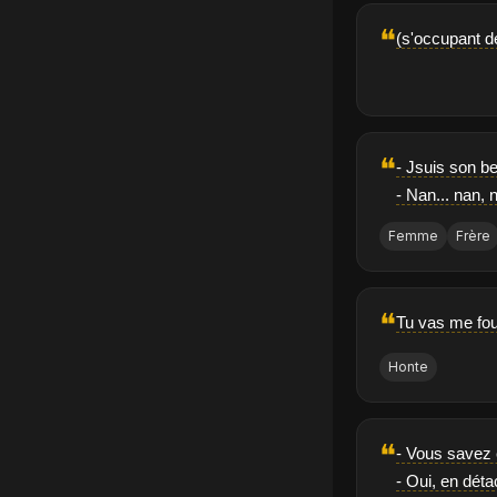
❝
(s'occupant de
❝
- Jsuis son b
- Nan... nan,
Femme
Frère
❝
Tu vas me fou
Honte
❝
- Vous savez é
- Oui, en déta