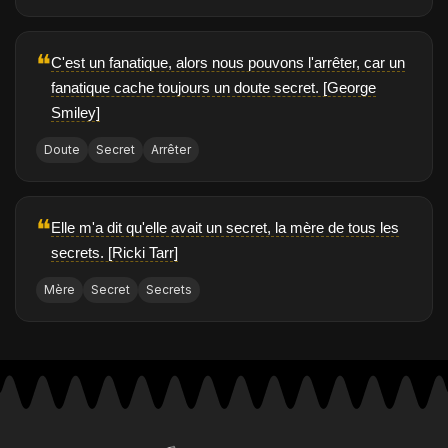
❝
C'est un fanatique, alors nous pouvons l'arrêter, car un
fanatique cache toujours un doute secret. [George
Smiley]
Doute
Secret
Arrêter
❝
Elle m'a dit qu'elle avait un secret, la mère de tous les
secrets. [Ricki Tarr]
Mère
Secret
Secrets