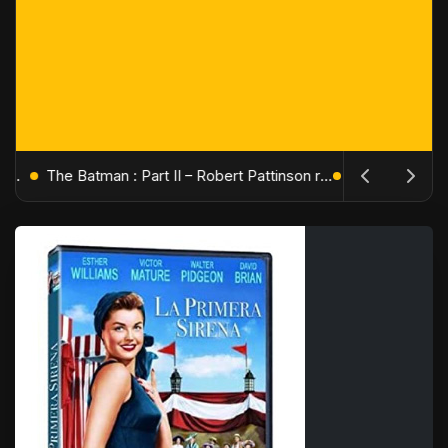
L'Âge de Glace : Le Réveil du Volcan – Manny, Sid et Diego de retour pour une aventure explosive
The Batman : Part II – Robert Pattinson replonge dans les ténèbres de Gotham dès octobre 2027