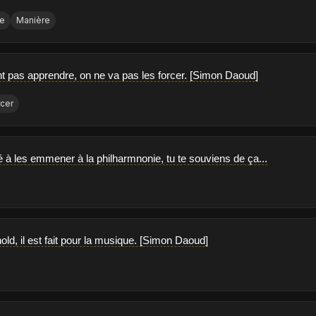
ce
Manière
ent pas apprendre, on ne va pas les forcer. [Simon Daoud]
rcer
é à les emmener à la philharmnonie, tu te souviens de ça...
nold, il est fait pour la musique. [Simon Daoud]