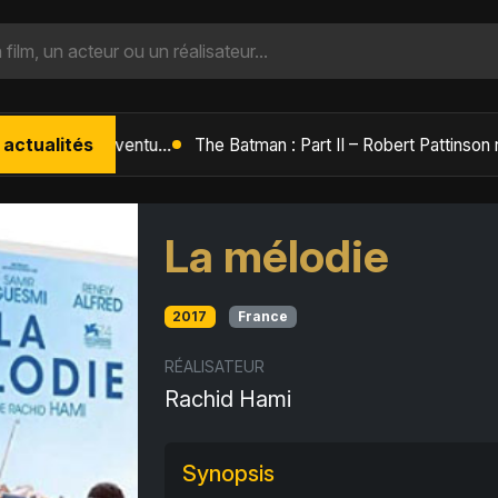
 actualités
L'Âge de Glace : Le Réveil du Volcan – Manny, Sid et Diego de retour pour une aventure explosive
La mélodie
2017
France
RÉALISATEUR
Rachid Hami
Synopsis