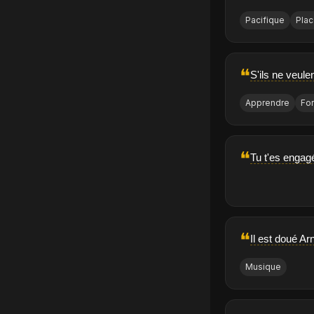
Pacifique
Pla
❝
S'ils ne veul
Apprendre
Fo
❝
Tu t'es engag
❝
Il est doué Ar
Musique