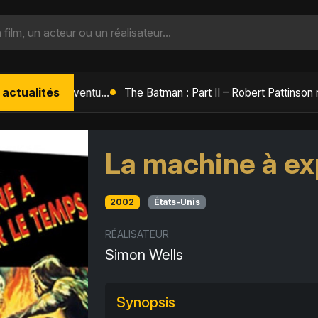
 actualités
L'Âge de Glace : Le Réveil du Volcan – Manny, Sid et Diego de retour pour une aventure explosive
La machine à ex
2002
États-Unis
RÉALISATEUR
Simon Wells
Synopsis