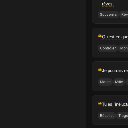
rêves.
Souvenirs
Rê
❝
Qu'est-ce que
Contrôler
Mon
❝
Je pourrais re
Mourir
Mille
❝
Tu es l'inéluc
Résultat
Tragé