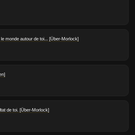
le monde autour de toi... [Über-Morlock]
en]
ltat de toi. [Über-Morlock]