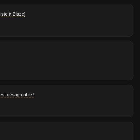
uste à Blaze]
est désagréable !