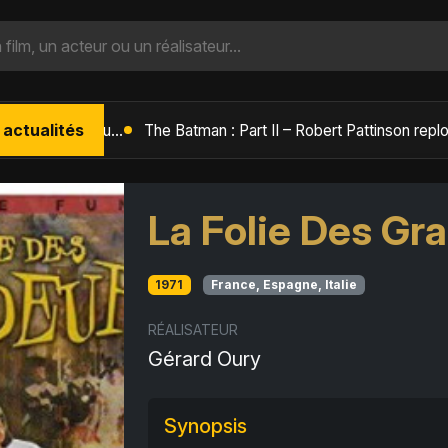
 actualités
L'Âge de Glace : Le Réveil du Volcan – Manny, Sid et Diego de retour pour une aventure explosive
La Folie Des Gr
1971
France, Espagne, Italie
RÉALISATEUR
Gérard Oury
Synopsis