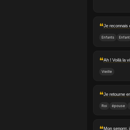
❝
Je reconnais 
Enfants
Enfant
❝
Ah ! Voilà la v
Vieille
❝
Je retourne en
Roi
épouse
❝
Mon senorrr, il 