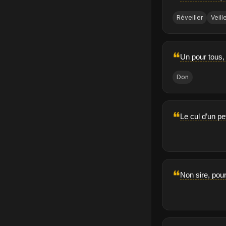
Réveiller
Veill
❝
Un pour tous,
Don
❝
Le cul d’un pe
❝
Non sire, pour