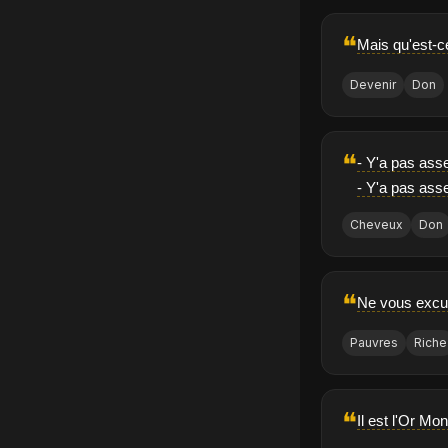
❝
Mais qu'est-ce
Devenir
Don
❝
- Y'a pas ass
- Y'a pas ass
Cheveux
Don
❝
Ne vous excus
Pauvres
Riche
❝
Il est l'Or Mo