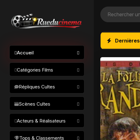
Dernières
Accueil
Catégories Films
Action / Aventure
Répliques Cultes
Science-fiction
Drame / Thriller
Scènes Cultes
Comédie/humour
Acteurs & Réalisateurs
Horreur
Fantastique
Réalisateurs
Tops & Classements