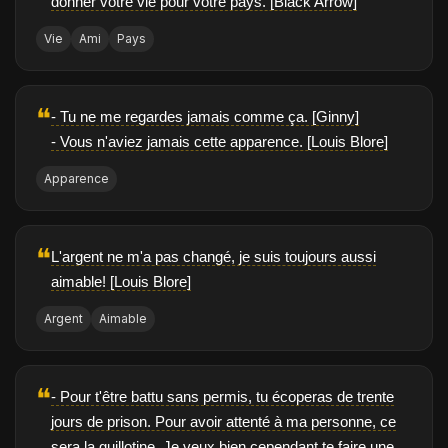
donner votre vie pour votre pays. [Black Arrow]
Vie
Ami
Pays
❝
- Tu ne me regardes jamais comme ça. [Ginny]
- Vous n'aviez jamais cette apparence. [Louis Blore]
Apparence
❝
L'argent ne m'a pas changé, je suis toujours aussi
aimable! [Louis Blore]
Argent
Aimable
❝
- Pour t'être battu sans permis, tu écoperas de trente
jours de prison. Pour avoir attenté à ma personne, ce
sera la guillotine. Je veux bien cependant te faire une