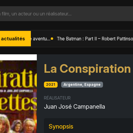
 actualités
L'Âge de Glace : Le Réveil du Volcan – Manny, Sid et Diego de retour pour une aventure explosive
La Conspiration
2021
Argentine, Espagne
RÉALISATEUR
Juan José Campanella
Synopsis