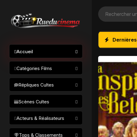
Dernières
Accueil
Catégories Films
Action / Aventure
Répliques Cultes
Science-fiction
Drame / Thriller
Scènes Cultes
Comédie/humour
Acteurs & Réalisateurs
Horreur
Fantastique
Réalisateurs
Tops & Classements