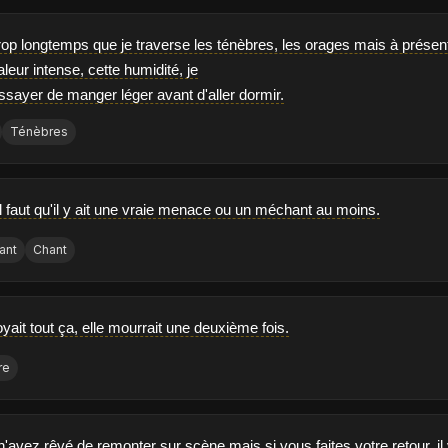
 trop longtemps que je traverse les ténèbres, les orages mais à présent
leur intense, cette humidité, je
ssayer de manger léger avant d'aller dormir.
Ténèbres
il faut qu'il y ait une vraie menace ou un méchant au moins.
ant
Chant
ait tout ça, elle mourrait une deuxième fois.
re
avez rêvé de remonter sur scène mais si vous faites votre retour, il va 