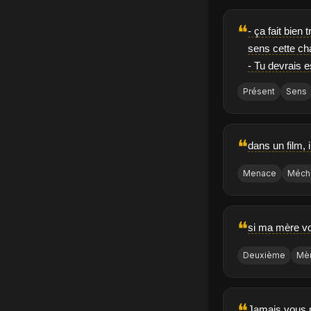
❝
- ça fait bien
sens cette cha
- Tu devrais e
Présent
Sens
❝
dans un film, 
Menace
Méch
❝
si ma mère voy
Deuxième
Mè
❝
Jamais vous n'