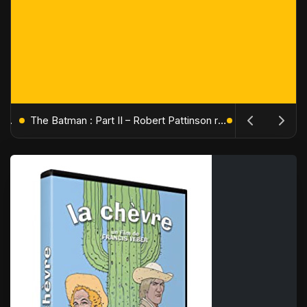
L'Âge de Glace : Le Réveil du Volcan – Manny, Sid et Diego de retour pour une aventure explosive
The Batman : Part II – Robert Pattinson replonge dans les ténèbres de Gotham dès octobre 2027