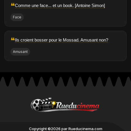
❝
Comme une face... et un book. [Antoine Simon]
Face
❝
Ils croient bosser pour le Mossad. Amusant non?
Amusant
Copyright ©2026 par Rueducinema.com