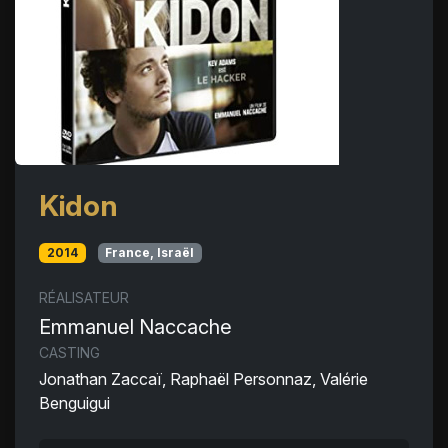
Kidon
2014
France, Israël
RÉALISATEUR
Emmanuel Naccache
CASTING
Jonathan Zaccaï, Raphaël Personnaz, Valérie
Benguigui