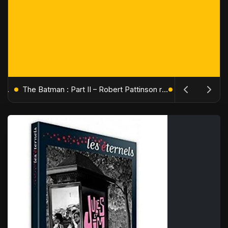
L'Âge de Glace : Le Réveil du Volcan – Manny, Sid et Diego de retour pour une aventure explosive
The Batman : Part II – Robert Pattinson replonge dans les ténèbres de Gotham dès octobre 2027