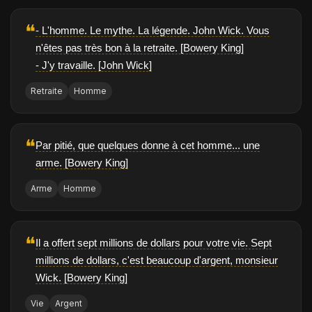
❝
- L'homme. Le mythe. La légende. John Wick. Vous
n'êtes pas très bon à la retraite. [Bowery King]
- J'y travaille. [John Wick]
Retraite
Homme
❝
Par pitié, que quelques donne à cet homme... une
arme. [Bowery King]
Arme
Homme
❝
Il a offert sept millions de dollars pour votre vie. Sept
millions de dollars, c'est beaucoup d'argent, monsieur
Wick. [Bowery King]
Vie
Argent