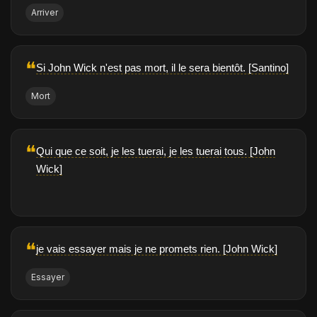
Arriver
❝
Si John Wick n'est pas mort, il le sera bientôt. [Santino]
Mort
❝
Qui que ce soit, je les tuerai, je les tuerai tous. [John
Wick]
❝
je vais essayer mais je ne promets rien. [John Wick]
Essayer