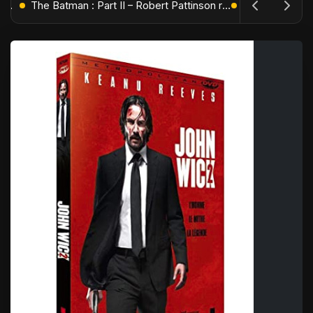
L'Âge de Glace : Le Réveil du Volcan – Manny, Sid et Diego de retour pour une aventure explosive
The Batman : Part II – Robert Pattinson replonge dans les ténèbres de Gotham dès octobre 2027