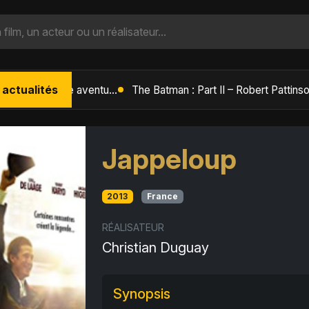
 actualités
L'Âge de Glace : Le Réveil du Volcan – Manny, Sid et Diego de retour pour une aventure explosive
Jappeloup
2013
France
RÉALISATEUR
Christian Duguay
Synopsis