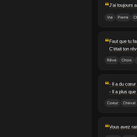
❝
J'ai toujours 
Vie
Pierre
C
❝
Faut que tu fa
C'était ton rê
Rêve
Choix
❝
- Il a du cœur
- Il a plus que
Coeur
Cheval
❝
Vous avez rais