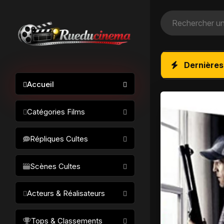
Dernières
Accueil
Catégories Films
Action / Aventure
Répliques Cultes
Science-fiction
Drame / Thriller
Scènes Cultes
Comédie/humour
Acteurs & Réalisateurs
Horreur
Fantastique
Réalisateurs
Tops & Classements