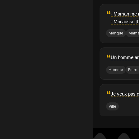
❝
- Maman me 
- Moi aussi. [
Manque
Mam
❝
Un homme armé
Homme
Entrer
❝
Je veux pas de
Ville