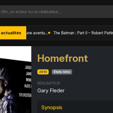
 actualités
L'Âge de Glace : Le Réveil du Volcan – Manny, Sid et Diego de retour pour une aventure explosive
Homefront
2013
États-Unis
RÉALISATEUR
Gary Fleder
Synopsis