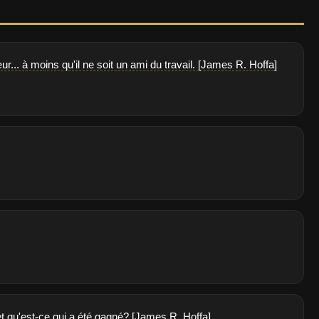
... à moins qu'il ne soit un ami du travail. [James R. Hoffa]
 et qu'est-ce qui a été gagné? [James R. Hoffa]