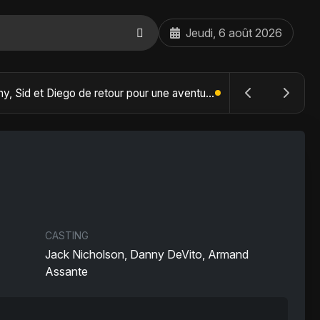
Jeudi, 6 août 2026
The Batman : Part II – Robert Pattinson replonge dans les ténèbres de Gotham dès octobre 2027
CASTING
Jack Nicholson, Danny DeVito, Armand
Assante