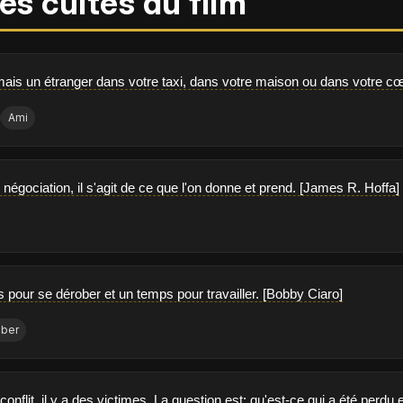
es cultes du film
ais un étranger dans votre taxi, dans votre maison ou dans votre cœur
Ami
 négociation, il s'agit de ce que l'on donne et prend. [James R. Hoffa]
s pour se dérober et un temps pour travailler. [Bobby Ciaro]
ober
nflit, il y a des victimes. La question est: qu'est-ce qui a été perdu