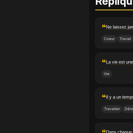
Répliqu
❝
Ne laissez jam
Coeur
Travail
❝
La vie est une
Vie
❝
Il y a un temp
Travailler
Dér
❝
Dans chaque co