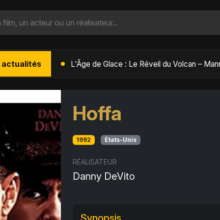
 actualités
L'Âge de Glace : Le Réveil du Volcan – Manny, Sid et Diego de retour pour une aventure explosive
Hoffa
1992
États-Unis
RÉALISATEUR
Danny DeVito
Synopsis