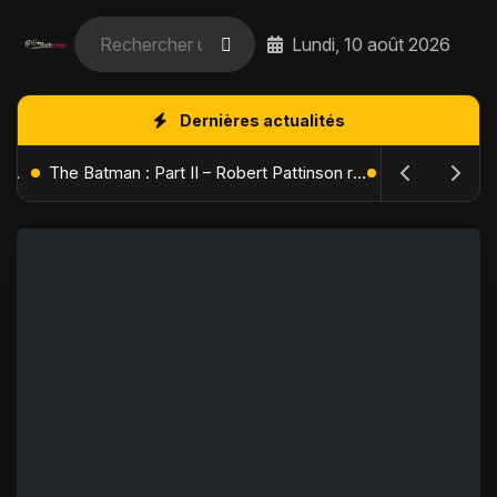
Lundi, 10 août 2026
Dernières actualités
L'Âge de Glace : Le Réveil du Volcan – Manny, Sid et Diego de retour pour une aventure explosive
The Batman : Part II – Robert Pattinson replonge dans les ténèbres de Gotham dès octobre 2027