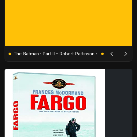
L'Âge de Glace : Le Réveil du Volcan – Manny, Sid et Diego de retour pour une aventure explosive
The Batman : Part II – Robert Pattinson replonge dans les ténèbres de Gotham dès octobre 2027