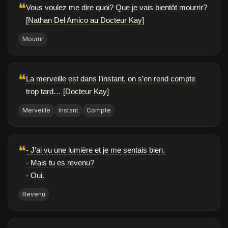
❝
Vous voulez me dire quoi? Que je vais bientôt mourrir?
[Nathan Del Amico au Docteur Kay]
Mourrir
❝
La merveille est dans l’instant, on s’en rend compte
trop tard… [Docteur Kay]
Merveille
Instant
Compte
❝
- J'ai vu une lumière et je me sentais bien.
- Mais tu es revenu?
- Oui.
Revenu