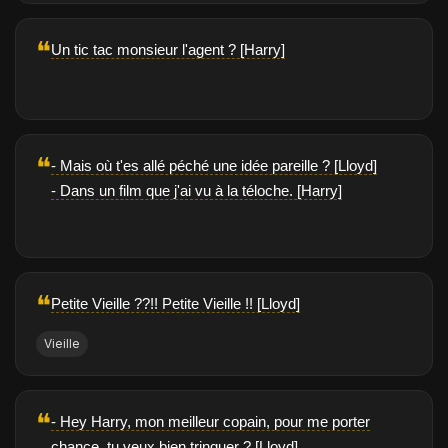
❝
Un tic tac monsieur l'agent ? [Harry]
❝
- Mais où t'es allé péché une idée pareille ? [Lloyd]
- Dans un film que j'ai vu à la téloche. [Harry]
❝
Petite Vieille ??!! Petite Vieille !! [Lloyd]
Vieille
❝
- Hey Harry, mon meilleur copain, pour me porter
chance, tu veux bien trinquer ? [Lloyd]