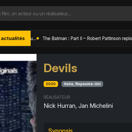
 actualités
L'Âge de Glace : Le Réveil du Volcan – Manny, Sid et Diego de retour pour une aventure explosive
Devils
2020
Italie, Royaume-Uni
RÉALISATEUR
Nick Hurran, Jan Michelini
Synopsis