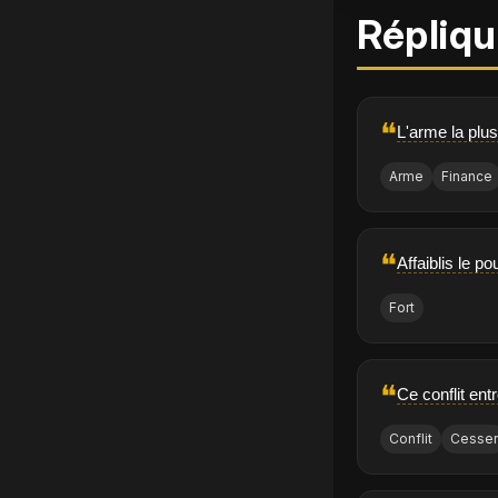
Répliqu
❝
L'arme la plus
Arme
Finance
❝
Affaiblis le po
Fort
❝
Ce conflit ent
Conflit
Cesse