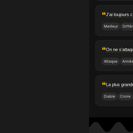
❝
J'ai toujours c
Meilleur
Diffé
❝
On ne s'attaq
Attaque
Armé
❝
La plus grande
Diable
Croire