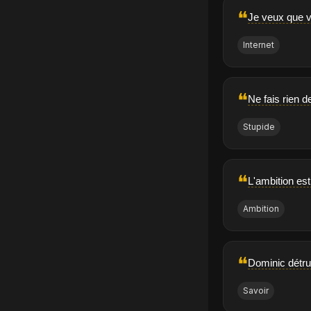
❝
Je veux que v
Internet
❝
Ne fais rien d
Stupide
❝
L'ambition est
Ambition
❝
Dominic détrui
Savoir