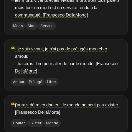
❝
les morts vivants et les vivants morts sont tous pareils
mais tuer un mort est un service rendu à la
communauté. [Fransesco DellaMorte]
Morts
Mort
Service
❝
- je suis vivant, je n'ai pas de préjugés mon cher
amour.
- tu seras libre pour aller de par le monde. [Fransesco
DellaMorte]
Amour
Préjugé
Libre
❝
j'aurais dû m'en douter... le monde ne peut pas exister.
[Fransesco DellaMorte]
Douter
Exister
Monde