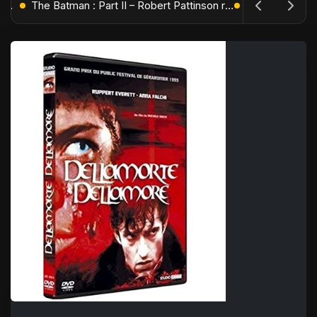
L'Âge de Glace : Le Réveil du Volcan – Manny, Sid et Diego de retour pour une aventure explosive
The Batman : Part II – Robert Pattinson replonge dans les ténèbres de Gotham dès octobre 2027