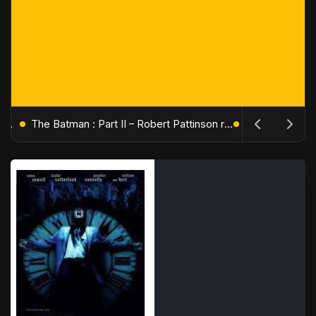
L'Âge de Glace : Le Réveil du Volcan – Manny, Sid et Diego de retour pour une aventure explosive
The Batman : Part II – Robert Pattinson replonge dans les ténèbres de Gotham dès octobre 2027