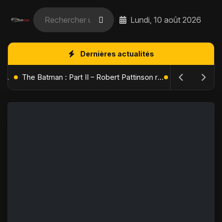
Lundi, 10 août 2026
Dernières actualités
L'Âge de Glace : Le Réveil du Volcan – Manny, Sid et Diego de retour pour une aventure explosive
The Batman : Part II – Robert Pattinson replonge dans les ténèbres de Gotham dès octobre 2027