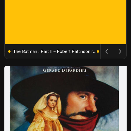
L'Âge de Glace : Le Réveil du Volcan – Manny, Sid et Diego de retour pour une aventure explosive
The Batman : Part II – Robert Pattinson replonge dans les ténèbres de Gotham dès octobre 2027