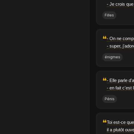
- Je crois que
Filles
❝
- On ne compre
- super, j'ado
énigmes
❝
- Elle parle d'
- en fait c'est
Pénis
❝
Toi est-ce que
il a plutôt ou