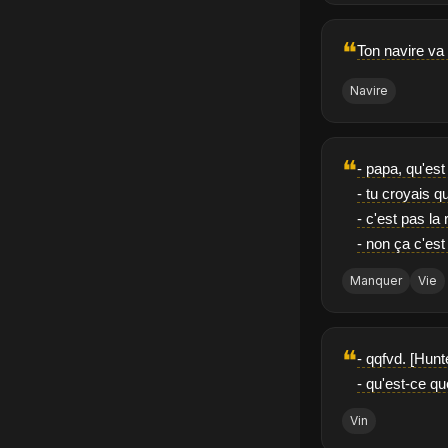
❝
Ton navire va
Navire
❝
- papa, qu'est 
- tu croyais q
- c'est pas l
- non ça c'est
Manquer
Vie
❝
- qqfvd. [Hunt
- qu'est-ce qu
Vin