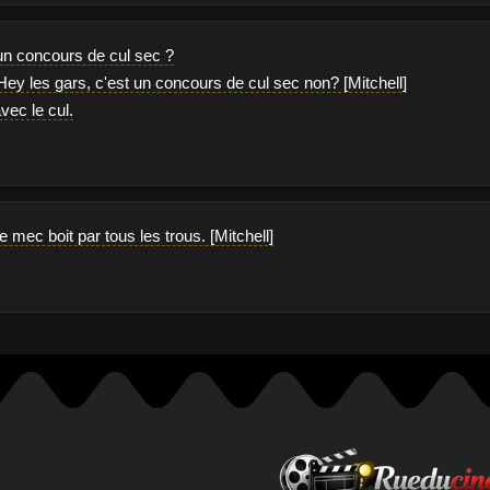
t un concours de cul sec ?
Hey les gars, c'est un concours de cul sec non? [Mitchell]
vec le cul.
e mec boit par tous les trous. [Mitchell]