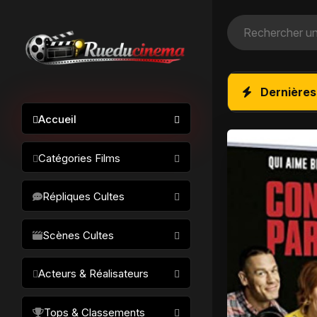
Dernières
Accueil
Catégories Films
Action / Aventure
Répliques Cultes
Science-fiction
Drame / Thriller
Scènes Cultes
Comédie/humour
Acteurs & Réalisateurs
Horreur
Fantastique
Réalisateurs
Tops & Classements