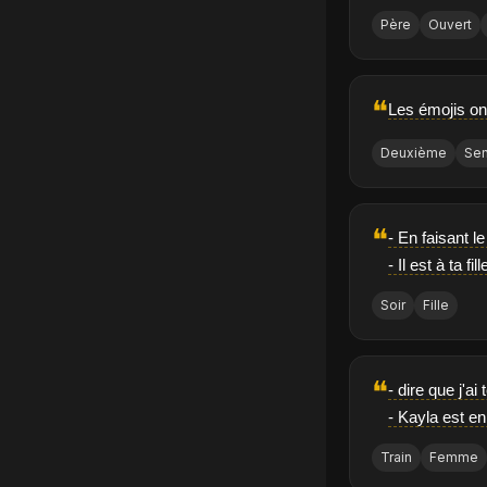
Père
Ouvert
❝
Les émojis on
Deuxième
Se
❝
- En faisant le
- Il est à ta fill
Soir
Fille
❝
- dire que j'ai
- Kayla est en 
Train
Femme