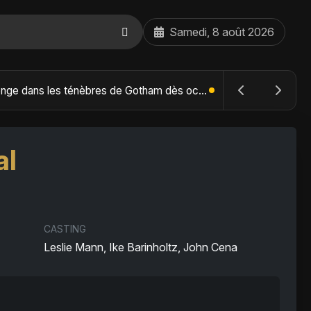
Samedi, 8 août 2026
The Batman : Part II – Robert Pattinson replonge dans les ténèbres de Gotham dès octobre 2027
al
CASTING
Leslie Mann, Ike Barinholtz, John Cena