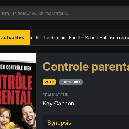
 actualités
L'Âge de Glace : Le Réveil du Volcan – Manny, Sid et Diego de retour pour une aventure explosive
Controle parent
2018
États-Unis
RÉALISATEUR
Kay Cannon
Synopsis