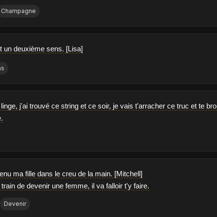
Champagne
t un deuxième sens. [Lisa]
ns
 linge, j'ai trouvé ce string et ce soir, je vais t'arracher ce truc et te
e.
 tenu ma fille dans le creu de la main. [Mitchell]
train de devenir une femme, il va falloir t'y faire.
Devenir