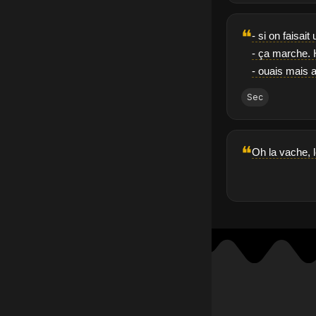
❝
- si on faisai
- ça marche. 
- ouais mais a
Sec
❝
Oh la vache, l