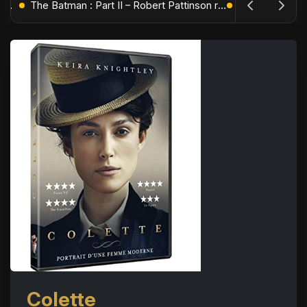
L'Âge de Glace : Le Réveil du Volcan – Manny, Sid et Diego de retour pour une aventure explosive
The Batman : Part II – Robert Pattinson replonge dans les ténèbres de Gotham dès octobre 2027
Colette