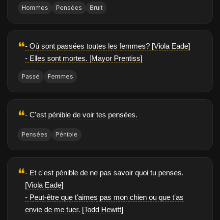
Hommes
Pensées
Bruit
❝
- Où sont passées toutes les femmes? [Viola Eade]
- Elles sont mortes. [Mayor Prentiss]
Passé
Femmes
❝
- C'est pénible de voir tes pensées.
Pensées
Pénible
❝
- Et c'est pénible de ne pas savoir quoi tu penses.
[Viola Eade]
- Peut-être que t'aimes pas mon chien ou que t'as
envie de me tuer. [Todd Hewitt]