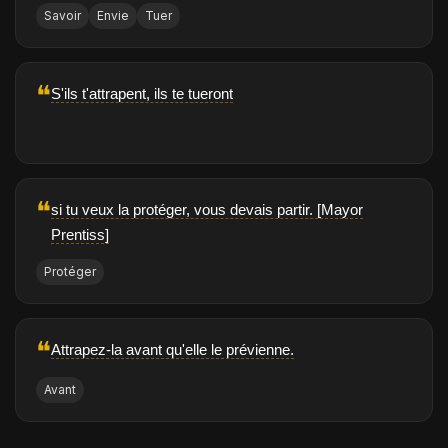
Savoir
Envie
Tuer
❝
S'ils t'attrapent, ils te tueront
❝
si tu veux la protéger, vous devais partir. [Mayor
Prentiss]
Protéger
❝
Attrapez-la avant qu'elle le prévienne.
Avant