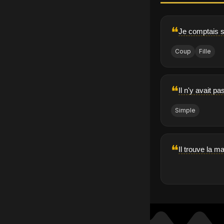
❝
Je comptais su
Coup
Fille
❝
Il n'y avait pa
Simple
❝
Il trouve la m