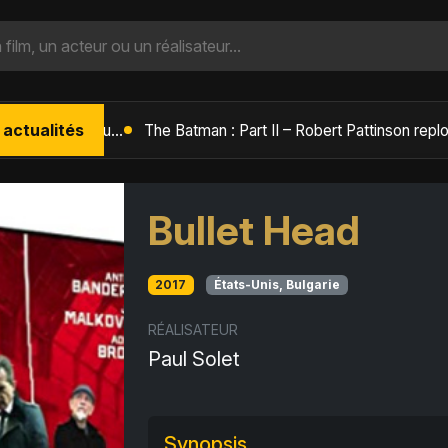
 actualités
L'Âge de Glace : Le Réveil du Volcan – Manny, Sid et Diego de retour pour une aventure explosive
Bullet Head
2017
États-Unis, Bulgarie
RÉALISATEUR
Paul Solet
Synopsis