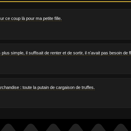
r ce coup là pour ma petite fille.
s plus simple, il suffisait de renter et de sortir, il n'avait pas besoin de f
archandise : toute la putain de cargaison de truffes.