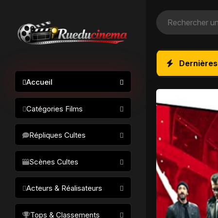
Dernières
Accueil
Catégories Films
Action / Aventure
Répliques Cultes
Science-fiction
Drame / Thriller
Scènes Cultes
Comédie/humour
Acteurs & Réalisateurs
Horreur
Fantastique
Réalisateurs
Tops & Classements