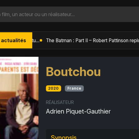
 actualités
L'Âge de Glace : Le Réveil du Volcan – Manny, Sid et Diego de retour pour une aventure explosive
Boutchou
2020
France
RÉALISATEUR
Adrien Piquet-Gauthier
Synopsis