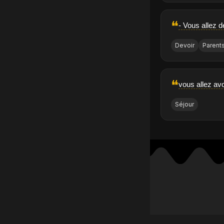
❝
- Vous allez 
Devoir
Parent
❝
vous allez av
Séjour