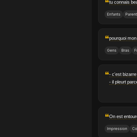
❝
tu connais be
Enfants
Paren
❝
pourquoi mon f
Gens
Bras
F
❝
- c'est bizarre
- il pleurt pa
❝
On est entouré
Impression
C