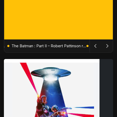
L'Âge de Glace : Le Réveil du Volcan – Manny, Sid et Diego de retour pour une aventure explosive
The Batman : Part II – Robert Pattinson replonge dans les ténèbres de Gotham dès octobre 2027