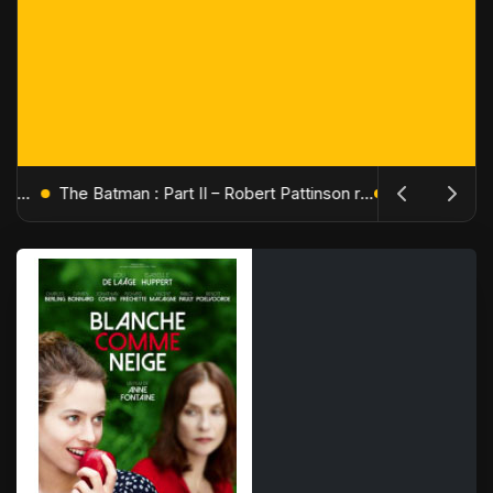
L'Âge de Glace : Le Réveil du Volcan – Manny, Sid et Diego de retour pour une aventure explosive
The Batman : Part II – Robert Pattinson replonge dans les ténèbres de Gotham dès octobre 2027