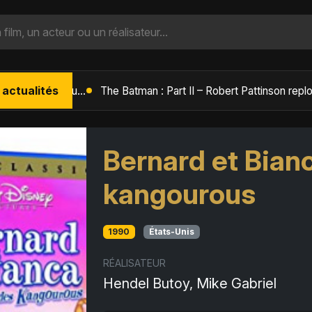
 actualités
L'Âge de Glace : Le Réveil du Volcan – Manny, Sid et Diego de retour pour une aventure explosive
Bernard et Bian
kangourous
1990
États-Unis
RÉALISATEUR
Hendel Butoy, Mike Gabriel