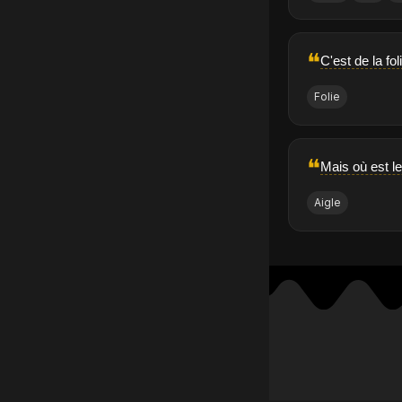
❝
C'est de la fo
Folie
❝
Mais où est l
Aigle