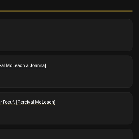
cival McLeach à Joanna]
ner l'oeuf. [Percival McLeach]