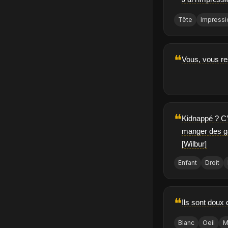
❝
Tête
Impressi
❝
Vous, vous re
❝
Kidnappé ? C’e
manger des gât
[Wilbur]
Enfant
Droit
❝
Ils sont doux 
Blanc
Oeil
M