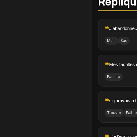
Répliqu
❝
J'abandonne...
Main
Sac
❝
Mes facultés 
Faculté
❝
si j'arrivais à
Trouver
Faibl
J’ai l’impressi