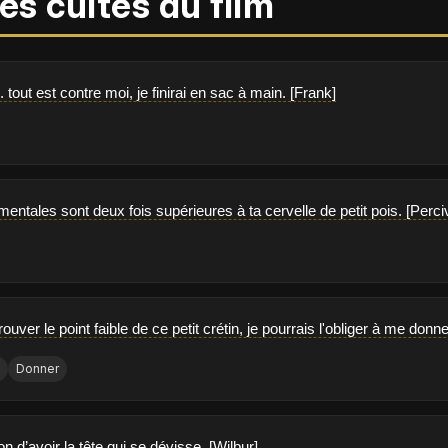
es cultes du film
 tout est contre moi, je finirai en sac à main. [Frank]
mentales sont deux fois supérieures à ta cervelle de petit pois. [Per
 trouver le point faible de ce petit crétin, je pourrais l'obliger à me don
e
Donner
on d’avoir la tête qui se dévisse. [Wilbur]