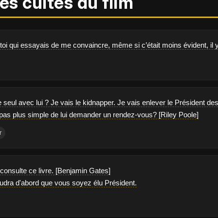
es cultes du film
t toi qui essayais de me convaincre, même si c’était moins évident, il 
seul avec lui ? Je vais le kidnapper. Je vais enlever le Président de
t pas plus simple de lui demander un rendez-vous? [Riley Poole]
r
je consulte ce livre. [Benjamin Gates]
faudra d'abord que vous soyez élu Président.