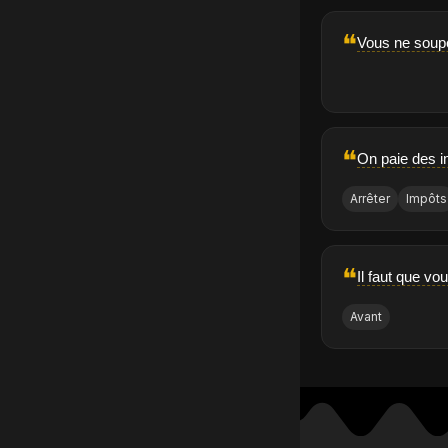
❝
Vous ne soup
❝
On paie des im
Arrêter
Impôts
❝
Il faut que v
Avant