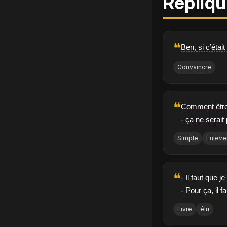
Répliqu
❝
Ben, si c’étai
Convaincre
❝
Comment être 
- ça ne serai
Simple
Enleve
❝
- Il faut que 
- Pour ça, il 
Livre
élu