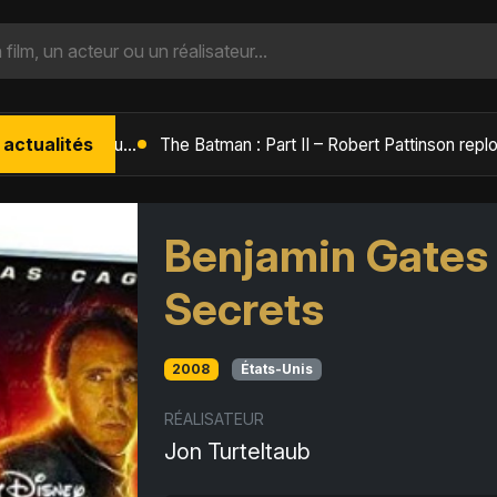
 actualités
L'Âge de Glace : Le Réveil du Volcan – Manny, Sid et Diego de retour pour une aventure explosive
Benjamin Gates e
Secrets
2008
États-Unis
RÉALISATEUR
Jon Turteltaub