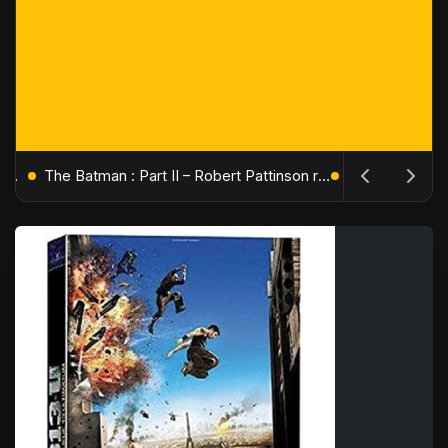
L'Âge de Glace : Le Réveil du Volcan – Manny, Sid et Diego de retour pour une aventure explosive
The Batman : Part II – Robert Pattinson replonge dans les ténèbres de Gotham dès octobre 2027