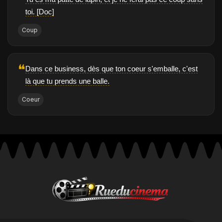
❝
toi. [Doc]
Coup
❝
Dans ce business, dès que ton coeur s'emballe, c'est
là que tu prends une balle.
Coeur