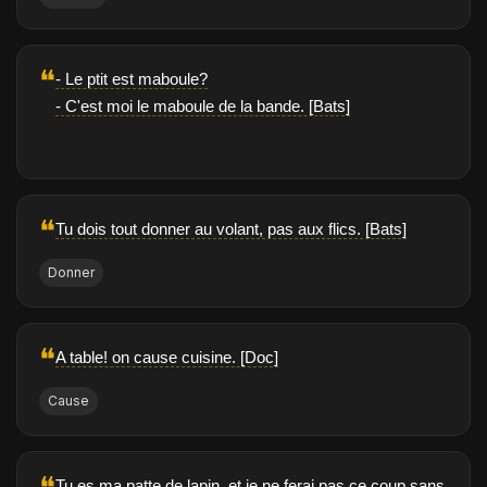
❝
- Le ptit est maboule?
- C'est moi le maboule de la bande. [Bats]
❝
Tu dois tout donner au volant, pas aux flics. [Bats]
Donner
❝
A table! on cause cuisine. [Doc]
Cause
Tu es ma patte de lapin, et je ne ferai pas ce coup sans