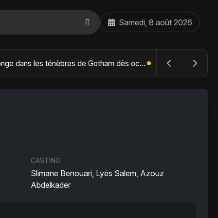
Samedi, 8 août 2026
The Batman : Part II – Robert Pattinson replonge dans les ténèbres de Gotham dès octobre 2027
CASTING
Slimane Benouari, Lyès Salem, Azouz
Abdelkader