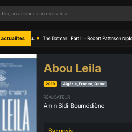
 actualités
L'Âge de Glace : Le Réveil du Volcan – Manny, Sid et Diego de retour pour une aventure explosive
Abou Leila
2019
Algérie, France, Qatar
RÉALISATEUR
Amin Sidi-Boumédiène
Synopsis