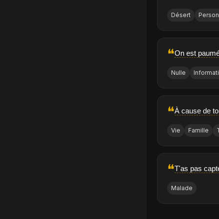
Désert
Perso
❝
On est paumé 
Nulle
Informat
❝
À cause de toi
Vie
Famille
❝
T'as pas capt
Malade