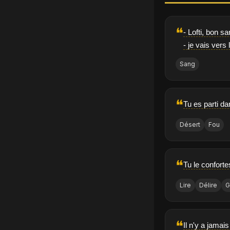
❝
- Lofti, bon s
- je vais vers 
Sang
❝
Tu es parti da
Désert
Fou
❝
Tu le conforte
Lire
Délire
G
❝
Il n'y a jamai