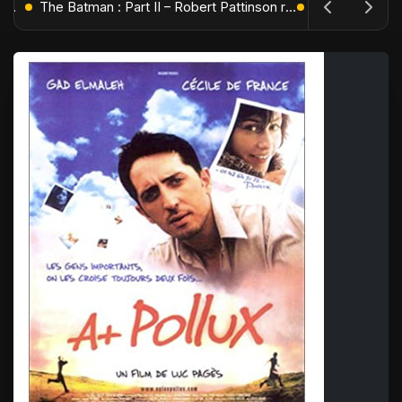
L'Âge de Glace : Le Réveil du Volcan – Manny, Sid et Diego de retour pour une aventure explosive
The Batman : Part II – Robert Pattinson replonge dans les ténèbres de Gotham dès octobre 2027