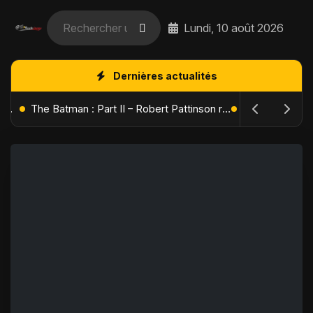
Lundi, 10 août 2026
Dernières actualités
L'Âge de Glace : Le Réveil du Volcan – Manny, Sid et Diego de retour pour une aventure explosive
The Batman : Part II – Robert Pattinson replonge dans les ténèbres de Gotham dès octobre 2027